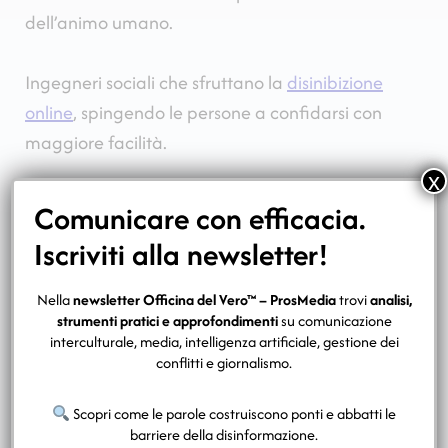
dell’animo umano.
Ingegneri sociali che sfruttano la
disinibizione
online
, spingendo le persone a confidarsi con
maggiore facilità.
x
Ed è proprio questo il primo tasto da schiacciare
Comunicare con efficacia.
per dare il via a una truffa affettiva perfetta.
Iscriviti alla newsletter!
LOVE BOMBING: L’ARMA SEGRETA
Nella
newsletter Officina del Vero™ – ProsMedia
trovi
analisi,
strumenti pratici e approfondimenti
su comunicazione
interculturale, media, intelligenza artificiale, gestione dei
Attraverso l’ascolto, la simulazione di
conflitti e giornalismo.
un’empatia sconfinata e una costante presenza
Scopri come le parole costruiscono ponti e abbatti le
digitale, gli scammer passano alla seconda
barriere della disinformazione.