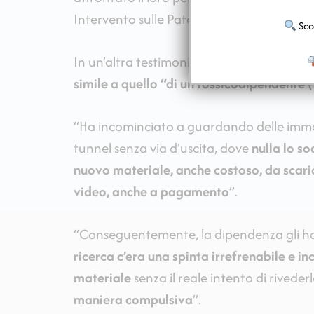
Intervento sulle Patologie Compulsive con
Scop
In un’altra testimonianza un uomo descri
simile a quello “di un tossicodipendente 
“Ha incominciato a guardando delle immagin
tunnel senza via d’uscita, dove
nulla lo s
nuovo materiale, anche costoso, da scar
video, anche a pagamento
’’.
“Conseguentemente, la dipendenza gli ha
ricerca c’era una spinta irrefrenabile e in
materiale
senza il reale intento di rivede
maniera compulsiva
”.