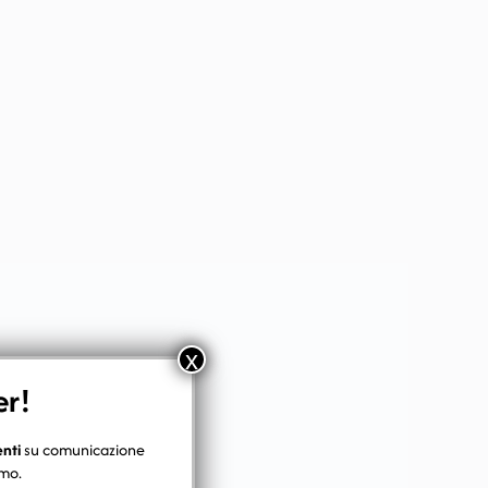
x
er!
enti
su comunicazione
smo.