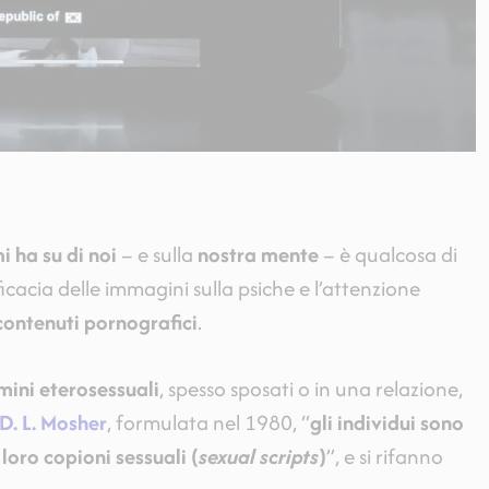
i ha su di noi
– e sulla
nostra mente
– è qualcosa di
fficacia delle immagini sulla psiche e l’attenzione
contenuti pornografici
.
mini eterosessuali
, spesso sposati o in una relazione,
D. L. Mosher
, formulata nel 1980, “
gli individui sono
loro copioni sessuali (
sexual scripts
)
”, e si rifanno