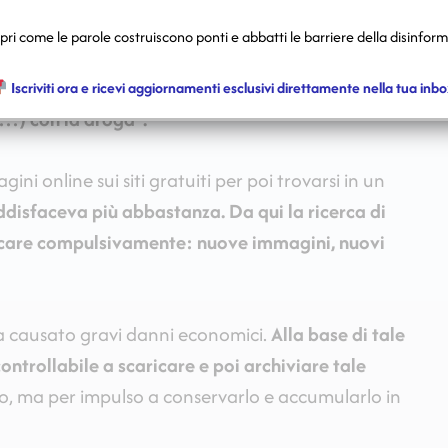
 sede a Bolzano, fondata proprio da lui.
ri come le parole costruiscono ponti e abbatti le barriere della disinfor
ve
il suo primo approccio con la pornografia come
Iscriviti ora e ricevi aggiornamenti esclusivi direttamente nella tua inbo
(…) con la droga”.
i online sui siti gratuiti per poi trovarsi in un
oddisfaceva più abbastanza. Da qui la ricerca di
icare compulsivamente: nuove immagini, nuovi
 causato gravi danni economici.
Alla base di tale
controllabile a scaricare e poi archiviare tale
rlo, ma per impulso a conservarlo e accumularlo in