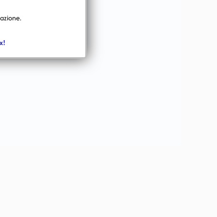
mazione.
x!