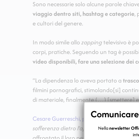
Sono necessarie solo alcune parole chiave
viaggio dentro siti, hashtag e categorie
, 
e cultori del genere.
In modo simile allo
zapping
televisivo è po
corpi, pratiche. Seguendo un tag è possibil
video disponibili, fare una selezione dei 
“La dipendenza lo aveva portato a
trasco
filmini pornografici, stimolando[si] cont
di materiale, finalmente (…) [smettere] e
Comunicare c
Cesare Guerreschi, psicologo e psicotera
sofferenza dietro l’apparenza
la testimon
Nella
newsletter Offi
int
affrontato il loro percorso di guarigione al