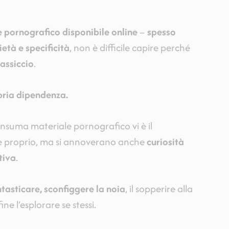
e pornografico disponibile online
–
spesso
ietà e specificità
, non è difficile capire perché
assiccio
.
pria dipendenza.
 consuma materiale pornografico vi è il
 e proprio, ma si annoverano anche
curiosità
tiva
.
antasticare, sconfiggere la noia
, il sopperire alla
e l’esplorare se stessi.