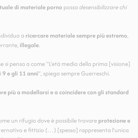
tuale di materiale porno
possa
desensibilizzare chi
individuo a
ricercare materiale sempre più estremo
,
errante,
illegale
.
e si pensa a come “L’età media della prima [visione]
i
9 e gli 11 anni
”, spiega sempre Guerreschi.
re più a modellarsi e a coincidere con gli standard
ome un rifugio dove è possibile trovare
protezione e
ternativo e fittizio (…) [spesso] rappresenta l’unica