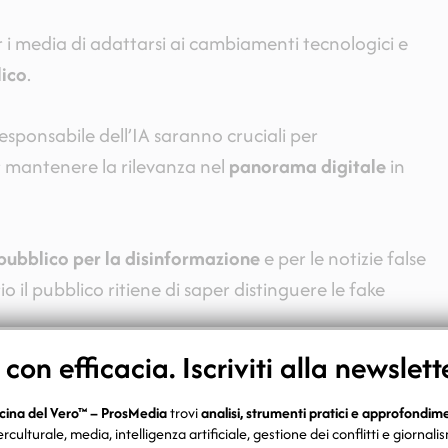
er i media di adattarsi ai cambiamenti tecnologici e
lico
.
responsabile dell’IA saranno cruciali per
er mantenere la rilevanza nel
panorama digitale
in
ubblico per la disinformazione
e per le notizie false
 il pubblico ritiene di saper distinguere le fake
on efficacia. Iscriviti alla newslett
cina del Vero™ – ProsMedia
trovi
analisi, strumenti pratici e approfondim
erculturale, media, intelligenza artificiale, gestione dei conflitti e giornali