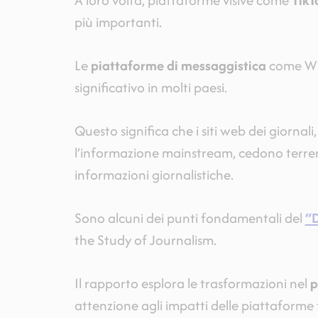
A loro volta, piattaforme visive come
TikT
più importanti.
Le
piattaforme di messaggistica
come Wha
significativo in molti paesi.
Questo significa che i siti web dei giorna
l’informazione mainstream, cedono terren
informazioni giornalistiche.
Sono alcuni dei punti fondamentali del
“D
the Study of Journalism.
Il rapporto esplora le trasformazioni nel
p
attenzione agli impatti delle piattaforme te