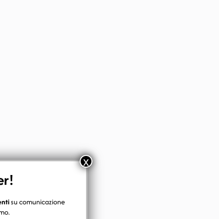
x
er!
enti
su comunicazione
smo.