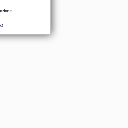
mazione.
x!