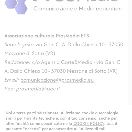
Associazione culturale ProsMedia
ETS
Sede legale:
via Gen. C. A. Dalla Chiesa 10 - 37030
Mezzane di Sotto (VR)
Redazione:
c/o Agenzia Corte&Media - via Gen. C.
A. Dalla Chiesa 10 - 37030 Mezzane di Sotto (VR)
Email:
comunicazione@prosmedia.eu
Pec: prosmedia@pec.it
Noi e terze parti selezionate utilizziamo cookie o tecnologie
ProsMedia 2008-2026 All Rights Reserved | Associazione culturale
simili per finalità tecniche e, con il tuo consenso, anche per
altre finalità come specificato nella
COOKIE POLICY
.
Usa il
ProsMedia ETS - CF: 04593050232 - P.IVA
pulsante “Accetta” per acconsentire all'utilizzo di tali
18101910114839363 |
Privacy Policy
-
Cookie Policy