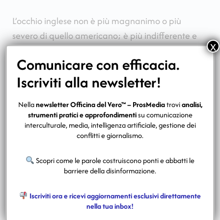
L’occhio inglese non è più magnanimo o più
severo di quello americano; è più indifferente e
x
istituzionale.
Comunicare con efficacia.
Iscriviti alla newsletter!
In America, il razzismo è un’esperienza
identitaria, quasi antropologica.
Nella
newsletter Officina del Vero™ – ProsMedia
trovi
analisi,
strumenti pratici e approfondimenti
su comunicazione
In Inghilterra, si trasforma in una cortese e
interculturale, media, intelligenza artificiale, gestione dei
conflitti e giornalismo.
gelida ostilità burocratica. È una forma di
esclusione diversa da quella americana: meno
Scopri come le parole costruiscono ponti e abbatti le
esplicita, più fredda, più amministrativa.
barriere della disinformazione.
Iscriviti ora e ricevi aggiornamenti esclusivi direttamente
Il rifiuto non passa dalle parole urlate, ma dalla
nella tua inbox!
distanza, dall’indifferenza, dalle procedure.