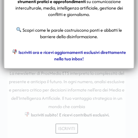
strumenti pratici e approfondimenti
su comunicazione
interculturale, media, intelligenza artificiale, gestione dei
conflitti e giornalismo.
Scopri come le parole costruiscono ponti e abbatti le
barriere della disinformazione.
Iscriviti ora e ricevi aggiornamenti esclusivi direttamente
nella tua inbox!
Media, IA & Società tra conflitti e relazioni
La newsletter di ProsMedia ETS interpreta la complessità del
presente e anticipa il futuro. In ogni numero, analisi esclusive
e pensiero critico per decisioni informate nell'era dei Media e
dell'Intelligenza Artificiale. Il tuo vantaggio strategico in un
mondo che cambia
Iscriviti subito! E ricevi contributi esclusivi.
ISCRIVITI