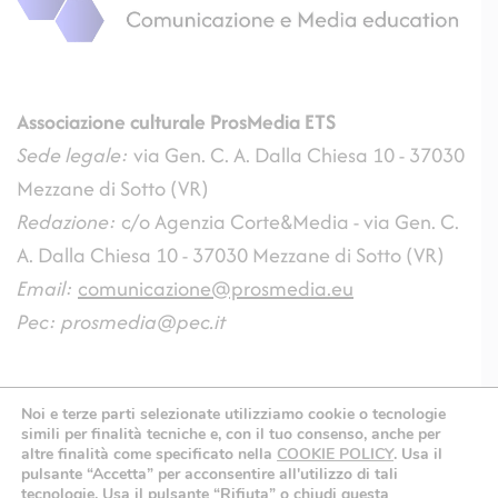
Associazione culturale ProsMedia
ETS
Sede legale:
via Gen. C. A. Dalla Chiesa 10 - 37030
Mezzane di Sotto (VR)
Redazione:
c/o Agenzia Corte&Media - via Gen. C.
A. Dalla Chiesa 10 - 37030 Mezzane di Sotto (VR)
Email:
comunicazione@prosmedia.eu
Pec: prosmedia@pec.it
Noi e terze parti selezionate utilizziamo cookie o tecnologie
ProsMedia 2008-2026 All Rights Reserved | Associazione culturale
simili per finalità tecniche e, con il tuo consenso, anche per
altre finalità come specificato nella
COOKIE POLICY
.
Usa il
ProsMedia ETS - CF: 04593050232 - P.IVA
pulsante “Accetta” per acconsentire all'utilizzo di tali
18101910114839363 |
Privacy Policy
-
Cookie Policy
tecnologie. Usa il pulsante “Rifiuta” o chiudi questa