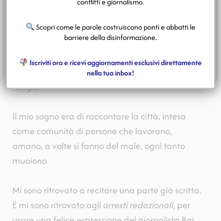
conflitti e giornalismo.
Quel qualcuno, per oltre un secolo, è stato un
Scopri come le parole costruiscono ponti e abbatti le
barriere della disinformazione.
piccolo gruppo di professionisti della
comunicazione che lavoravano dentro le grandi
Iscriviti ora e ricevi aggiornamenti esclusivi direttamente
fabbriche del senso. Come ho fatto io per tanto
nella tua inbox!
tempo.
Il mio sogno era di raccontare la città, intesa
come comunità di persone che lavorano,
amano, a volte si fanno del male, ogni tanto
muoiono.
Mi sono ritrovato a recitare una parte già scritta.
E mi sono ritrovato agli
arresti redazionali
, per
usare una felice espressione del giornalista Rai,