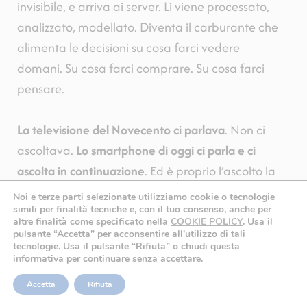
invisibile, e arriva ai server. Lì viene processato,
analizzato, modellato. Diventa il carburante che
alimenta le decisioni su cosa farci vedere
domani. Su cosa farci comprare. Su cosa farci
pensare.
La televisione del Novecento ci parlava
. Non ci
ascoltava.
Lo smartphone di oggi ci parla e ci
ascolta in continuazione
. Ed è proprio l’ascolto la
cosa più preziosa.
Noi e terze parti selezionate utilizziamo cookie o tecnologie
simili per finalità tecniche e, con il tuo consenso, anche per
altre finalità come specificato nella
COOKIE POLICY
.
Usa il
Qualche consiglio pratico
pulsante “Accetta” per acconsentire all'utilizzo di tali
tecnologie. Usa il pulsante “Rifiuta” o chiudi questa
sui media
informativa per continuare senza accettare.
Accetta
Rifiuta