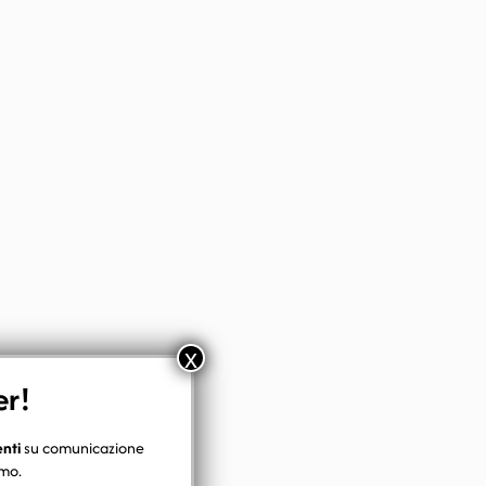
x
er!
enti
su comunicazione
smo.