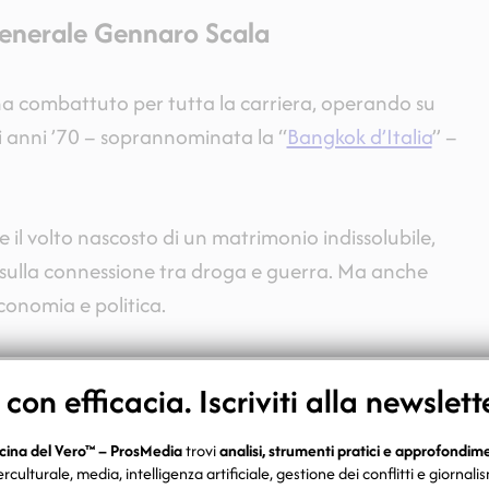
 generale Gennaro Scala
 ha combattuto per tutta la carriera, operando su
li anni ’70 – soprannominata la “
Bangkok d’Italia
” –
 il volto nascosto di un matrimonio indissolubile,
 sulla connessione tra droga e guerra. Ma anche
economia e politica.
one che non si possono capire le guerre senza
on efficacia. Iscriviti alla newslett
cina del Vero™ – ProsMedia
trovi
analisi, strumenti pratici e approfondim
as è interessante e storicamente avvincente,
erculturale, media, intelligenza artificiale, gestione dei conflitti e giornali