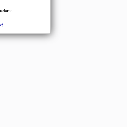
mazione.
x!