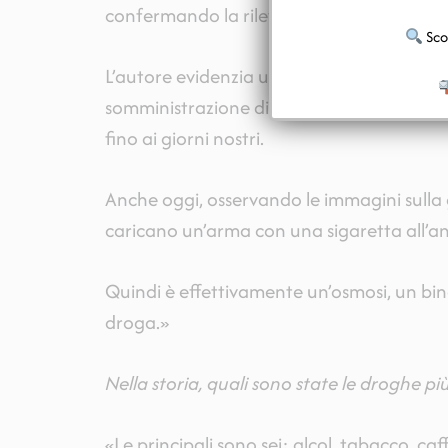
confermando la rilevanza del problema.
Scop
L’autore evidenzia una simbiosi che risale a
somministrazione di “droghe” – in quel ca
fino ai giorni nostri.
Anche oggi, osservando le immagini sulla 
caricano un’arma con una sigaretta all’an
Quindi è effettivamente un’osmosi, un bino
droga.»
Nella storia, quali sono state le droghe più
«Le principali sono sei: alcol, tabacco, 