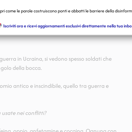
ri come le parole costruiscono ponti e abbatti le barriere della disinfor
lla notte dei tempi: infatti, le prime prove di
Iscriviti ora e ricevi aggiornamenti esclusivi direttamente nella tua inbo
so alcol – risalgono alla Mesopotamia e arrivano
guerra in Ucraina, si vedono spesso soldati che
golo della bocca.
mio antico e inscindibile, quello tra guerra e
 usate nei conflitti?
caffeina, oppio, anfetamine e cocaina. Ognuna con