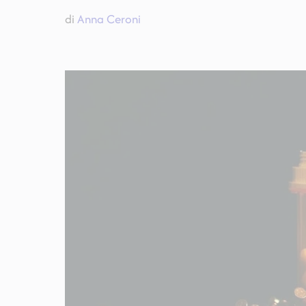
di
Anna Ceroni